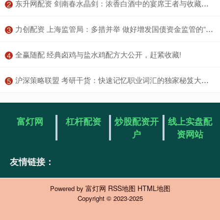
​东升网配资 剑南春水晶剑：浓香白酒中的宴席王者与收藏佳品
2
​力创配资 上海监管局：多措并举 做好增发国债资金监管的“后半篇文章”
3
​全赢随配 经典卤鸡与盐水鸡配方大公开，赶紧收藏!
4
​沪深策略联盟 考研干货：快速记忆职业词汇的独家秘笈大公开_单词_The_方式
5
富灯网
杠杆配资
炒股配资开
线上实盘配
户
资网站
友情链接：
富灯网
RSS地图
HTML地图
Powered by
Copyright
© 2023-2025