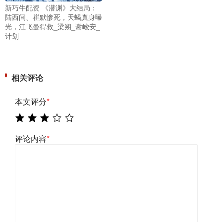
新巧牛配资 《潜渊》大结局：
陆西间、崔默惨死，天蝎真身曝
光，江飞曼得救_梁朔_谢峻安_
计划
相关评论
本文评分
*
评论内容
*