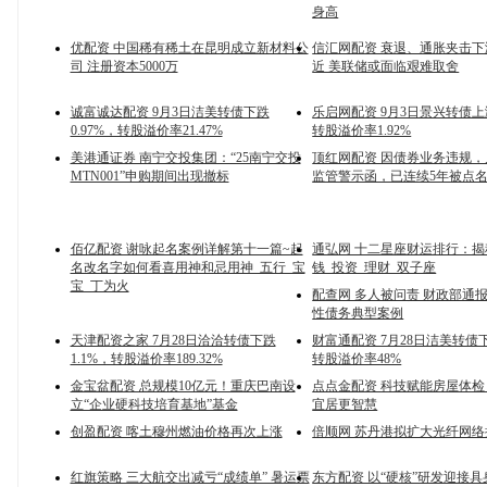
身高
优配资 中国稀有稀土在昆明成立新材料公
信汇网配资 衰退、通胀夹击
司 注册资本5000万
近 美联储或面临艰难取舍
诚富诚达配资 9月3日洁美转债下跌
乐启网配资 9月3日景兴转债上涨
0.97%，转股溢价率21.47%
转股溢价率1.92%
美港通证券 南宁交投集团：“25南宁交投
顶红网配资 因债券业务违规
MTN001”申购期间出现撤标
监管警示函，已连续5年被点
佰亿配资 谢咏起名案例详解第十一篇~起
通弘网 十二星座财运排行：
名改名字如何看喜用神和忌用神_五行_宝
钱_投资_理财_双子座
宝_丁为火
配查网 多人被问责 财政部通
性债务典型案例
天津配资之家 7月28日洽洽转债下跌
财富通配资 7月28日洁美转债下
1.1%，转股溢价率189.32%
转股溢价率48%
金宝盆配资 总规模10亿元！重庆巴南设
点点金配资 科技赋能房屋体检
立“企业硬科技培育基地”基金
宜居更智慧
创盈配资 喀土穆州燃油价格再次上涨
倍顺网 苏丹港拟扩大光纤网
红旗策略 三大航交出减亏“成绩单” 暑运票
东方配资 以“硬核”研发迎接