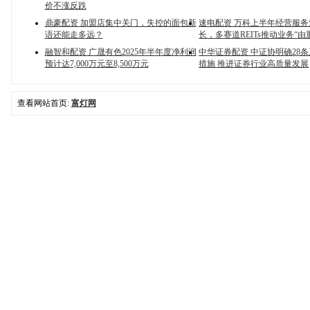
价不涨反跌
鼎豪配资 加盟店集中关门，失控的面包新
速电配资 万科上半年经营服
语还能走多远？
长，多赛道REITs推动业务“由
融智和配资 广晟有色2025年半年度净利润
中华证券配资 中证协明确28
预计达7,000万元至8,500万元
措施 推进证券行业高质量发展
查看网站首页:
富灯网