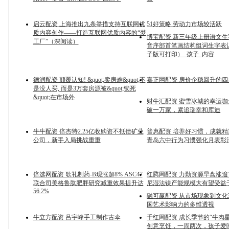
启云配资 上海推出九条举措支持互联网优
51好策略 劳动力市场较活跃
质内容创作——打造互联网优质内容的“梦
博宝配资 新三年级上册语文
工厂”（深阅读）
音序部首笔画结构组词生字表
子版可打印）_孩子_内容
德润配资 颠覆认知! &quot;卖房难&quot;不
嘉正网配资 房价企稳回升的
是没人买, 而是3万套房源被&quot;锁死
&quot;在市场外
财牛汇配资 蜜雪冰城的幸运
破一万家，紧追瑞幸和库迪
牛牛配资 倍杰特2.25亿收购资不抵债矿业
普惠配资 培养好习惯，成就
公司，新手入局挑战重重
青岛六中行为习惯强化月表彰
倍选网配资 歌礼制药-B现涨超8% ASC47
红腾网配资 力勤资源早盘涨逾1
联合司美格鲁肽肥胖研究减重效果提升达
尼湿法镍产能规模大有望受益
56.2%
融可赢配资 从市场现象到文
国艺术影响力的多维透视
牛立方配资 吕宇峰手工制作古伞
千红网配资 成长季节的“牛肉星
创意烹饪，一周两次，孩子爱