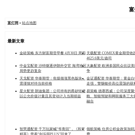
富
富灯网
»
站点地图
最新文章
金砖策略 东方财富期货早餐 4月30日 周四
天载配资 COMEX黄金期货收跌0
4625.6美元/盎司
中金宝配资 沙特驱逐伊朗外交官 海湾地区
大象配资 欧洲多国民众抗议
局势更趋复杂
争
天戈配资 华泰期货：焦煤领涨黑色版块，
金证通配资 华泰期货：黄金
需谨慎对待当前价格
走强，警惕银价高位震荡的获
星火配资 朗迪集团：公司持有的甬矽转债
易策略 德赛西威：公司深度
以公允价值计量且其变动计入当期损益
舱、智能驾驶和网联服务三大
融合
智慧通配资 千万玩家喊“爷青回”，《和平
领航策略 住房公积金政策加
精英》带着“创乐园PLUS”回来了
费