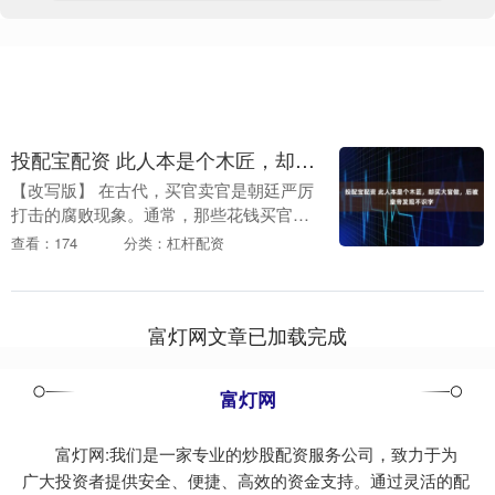
投配宝配资 此人本是个木匠，却买大官做，后被皇帝发现不识字
【改写版】 在古代，买官卖官是朝廷严厉
打击的腐败现象。通常，那些花钱买官的
人多是富家子弟或商贾之流，他们因无法
查看：174
分类：杠杆配资
通过科举入仕，便用钱财打通门路。然而
令人意外的是，....
富灯网文章已加载完成
富灯网
富灯网:我们是一家专业的炒股配资服务公司，致力于为
广大投资者提供安全、便捷、高效的资金支持。通过灵活的配