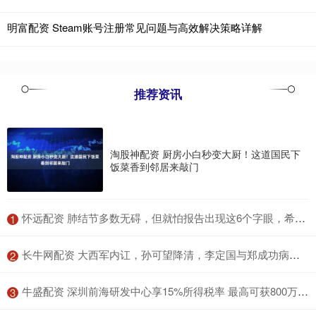
明富配资 Steam账号注册常见问题与高效解决策略详解
推荐资讯
淘股神配资 厨房小白秒变大厨！这道国民下
饭菜香到邻居来敲门
​怀远配资 肺结节多数无碍，但就怕报告出现这6个字眼，希望你一个都碰不到
1
​长牛网配资 大西军内讧，孙可望降清，李定国与郑成功病死，大明复兴无望
2
​牛盛配资 深圳前海研发中心享15%所得税率 最高可获800万研发准备金
3