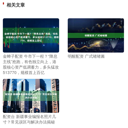
相关文章
金蝉子配资 牛市下一程？“降息
明醒配资 广式啫啫酱
主线”抢跑，有色独立向上，港
股核心资产低调蓄力，多头猛攻
513770，规模首上百亿
配资台 新疆事业编报名照片几
寸？常见误区与解决办法揭秘