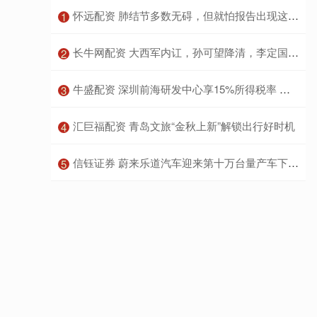
​怀远配资 肺结节多数无碍，但就怕报告出现这6个字眼，希望你一个都碰不到
1
​长牛网配资 大西军内讧，孙可望降清，李定国与郑成功病死，大明复兴无望
2
​牛盛配资 深圳前海研发中心享15%所得税率 最高可获800万研发准备金
3
​汇巨福配资 青岛文旅“金秋上新”解锁出行好时机
4
​信钰证券 蔚来乐道汽车迎来第十万台量产车下线，交付加速
5