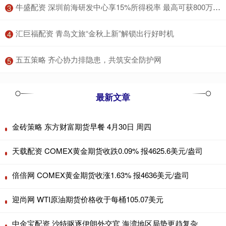
​牛盛配资 深圳前海研发中心享15%所得税率 最高可获800万研发准备金
3
​汇巨福配资 青岛文旅“金秋上新”解锁出行好时机
4
​五五策略 齐心协力排隐患，共筑安全防护网
5
最新文章
金砖策略 东方财富期货早餐 4月30日 周四
天载配资 COMEX黄金期货收跌0.09% 报4625.6美元/盎司
倍倍网 COMEX黄金期货收涨1.63% 报4636美元/盎司
迎尚网 WTI原油期货价格收于每桶105.07美元
中金宝配资 沙特驱逐伊朗外交官 海湾地区局势更趋复杂