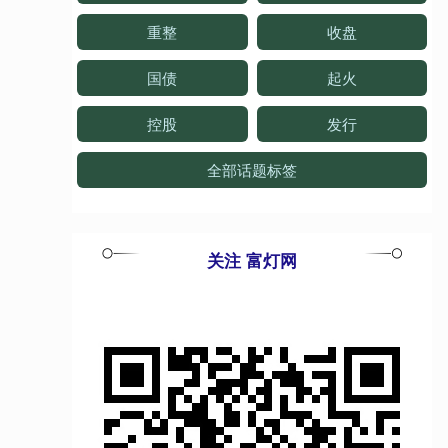
重整
收盘
国债
起火
控股
发行
全部话题标签
关注 富灯网