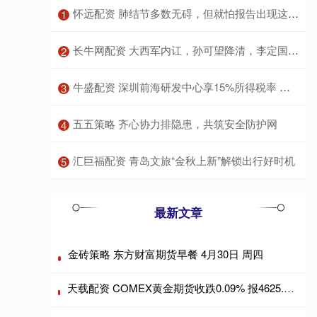
​怀远配资 肺结节多数无碍，但就怕报告出现这6个字眼，希望你一个都碰不到
1
​长牛网配资 大西军内讧，孙可望降清，李定国与郑成功病死，大明复兴无望
2
​牛盛配资 深圳前海研发中心享15%所得税率 最高可获800万研发准备金
3
​五五策略 齐心协力排隐患，共筑安全防护网
4
​汇巨福配资 青岛文旅“金秋上新”解锁出行好时机
5
最新文章
金砖策略 东方财富期货早餐 4月30日 周四
天载配资 COMEX黄金期货收跌0.09% 报4625.6美元/盎司