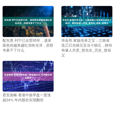
配先查 列宁已去世95年，遗体
传金所 家族传承之宝：江南省
面色却越来越红润有光泽，苏联
造乙巳光绪元宝当十铜元，静待
专家干了什么
有缘人共赏_曾先生_历史_曾祖
父
君安策略 香港中旅早盘一度涨
超24% 年内股价实现翻倍