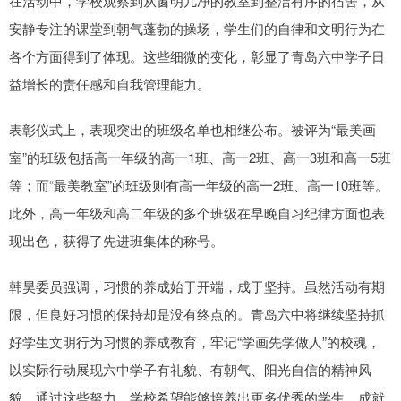
在活动中，学校观察到从窗明几净的教室到整洁有序的宿舍，从
安静专注的课堂到朝气蓬勃的操场，学生们的自律和文明行为在
各个方面得到了体现。这些细微的变化，彰显了青岛六中学子日
益增长的责任感和自我管理能力。
表彰仪式上，表现突出的班级名单也相继公布。被评为“最美画
室”的班级包括高一年级的高一1班、高一2班、高一3班和高一5班
等；而“最美教室”的班级则有高一年级的高一2班、高一10班等。
此外，高一年级和高二年级的多个班级在早晚自习纪律方面也表
现出色，获得了先进班集体的称号。
韩昊委员强调，习惯的养成始于开端，成于坚持。虽然活动有期
限，但良好习惯的保持却是没有终点的。青岛六中将继续坚持抓
好学生文明行为习惯的养成教育，牢记“学画先学做人”的校魂，
以实际行动展现六中学子有礼貌、有朝气、阳光自信的精神风
貌。通过这些努力，学校希望能够培养出更多优秀的学生，成就