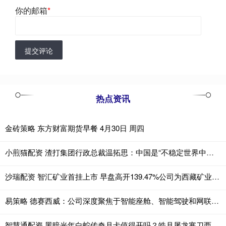
你的邮箱
*
提交评论
热点资讯
金砖策略 东方财富期货早餐 4月30日 周四
小煎猫配资 渣打集团行政总裁温拓思：中国是“不稳定世界中的稳定平台”
沙瑞配资 智汇矿业首挂上市 早盘高开139.47%公司为西藏矿业企业
易策略 德赛西威：公司深度聚焦于智能座舱、智能驾驶和网联服务三大领域的全栈融合
智慧通配资 黑暗光年白蛇传奇月卡值得开吗？皓月屠龙寒刀西游充值折扣可包服