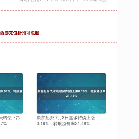
刀西游充值折扣可包服
洁美转债下跌
聚富配资 7月3日嘉诚转债上涨
47%
0.19%，转股溢价率21.48%