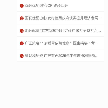
​双融优配 核心CPI逐步回升
1
​国联优配 加快发行使用政府债券提升经济发展质效
2
​汇融配资 “京东新车”预计定价在10万至12万之间，为广汽埃安换电车型
3
​广证策略 55岁后胃依然健康？医生揭秘：背后少不了这4个生活习惯
4
​融智和配资 广晟有色2025年半年度净利润预计达7,000万元至8,500万元
5