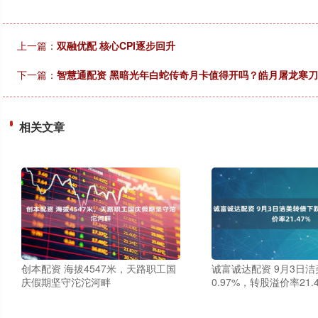
上一篇：
双融优配 核心CPI逐步回升
下一篇：
智慧通配资 黑暗光年白蛇传奇月卡值得开吗？皓月屠龙寒
相关文章
创本配资 海拔4547米，天路职工国
诚富诚达配资 9月3日
庆假期坚守沱沱河畔
0.97%，转股溢价率21.